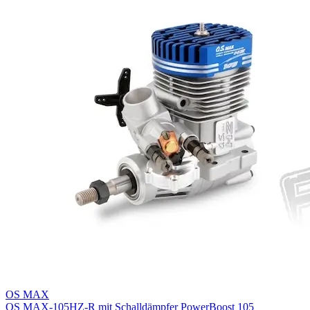
OS MAX
OS MAX-105HZ-R mit Schalldämpfer PowerBoost 105